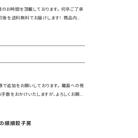
度のお時間を頂戴しております。 何卒ご了承
に多少の誤差が出る場合がございます 賞味期
：無料（ただし離島は550円の送料を頂戴いた
をお願いしております。 離島への発
店の順順餃子房