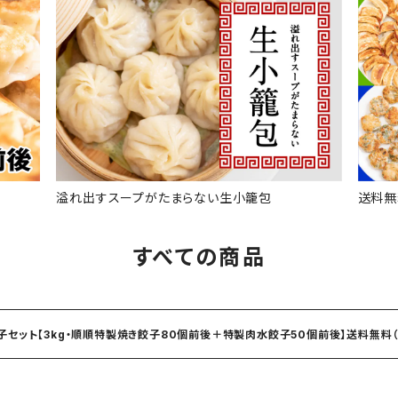
溢れ出すスープがたまらない生小籠包
送料無
すべての商品
子セット【3kg・順順特製焼き餃子80個前後＋特製肉水餃子50個前後】送料無料