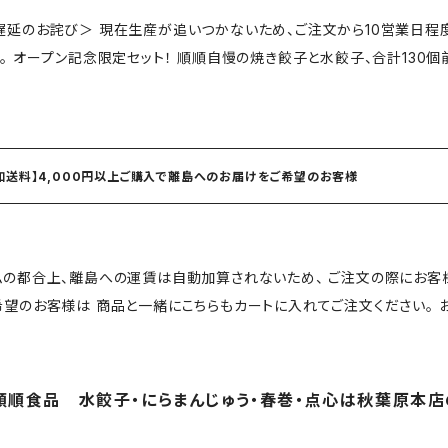
遅延のお詫び＞ 現在生産が追いつかないため、ご注文から10営業日程
届けします！ 商品内容：
【2kg・80個前後】、水餃子【1kg・50個前後】※手作業のため個数
保存で約6ヶ月 保存方法：冷凍（-18℃以下）で保存してください 送料
ので、離島追加送料を別途ご購入ください）
加送料】4,000円以上ご購入で離島へのお届けをご希望のお客様
の都合上、離島への運賃は自動加算されないため、 ご注文の際にお客様で追加
お客様は 商品と一緒にこちらもカートに入れてご注文ください。 お手数をおかけいたしますが、よろしくお願い
ます。
順順食品 水餃子・にらまんじゅう・春巻・点心は秋葉原本