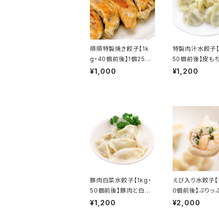
順順特製焼き餃子【1k
特製肉汁水餃子【1
g・40個前後】1個25グ
50個前後】皮も
ラム! 食べごたえたっぷ
豚肉とニラがたっ
¥1,000
¥1,200
り!
豚肉白菜水餃子【1kg・
えび入り水餃子【1
50個前後】豚肉と白菜
0個前後】ぷりっ
をたっぷり入れました！
えびをたっぷり詰
¥1,200
¥2,000
た！