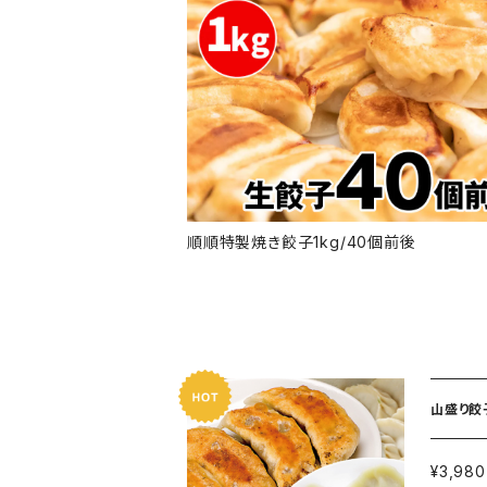
順順特製焼き餃子1kg/40個前後
山盛り餃
¥3,980