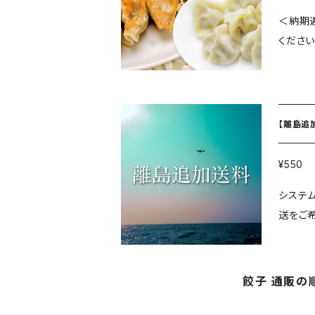
＜納期
ください。 オープン記念限定セット！ 順順自慢の焼き餃子と水餃子、合計130個前後を送料無料でお
焼き餃子
限：冷凍
します
【離島追
¥550
システム
送をご希望の
申し上げ
餃子 通販の