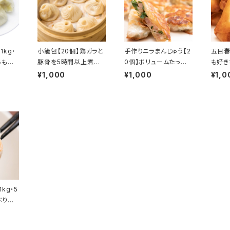
kg・
小籠包【20個】鶏ガラと
手作りニラまんじゅう【2
五目春
ちもち、
豚骨を5時間以上煮込
0個】ボリュームたっぷり
も好
ぷり！
んだスープが自慢！
で大人気の商品です！
華の味
¥1,000
¥1,000
¥1,0
kg・5
ぷりの
めまし