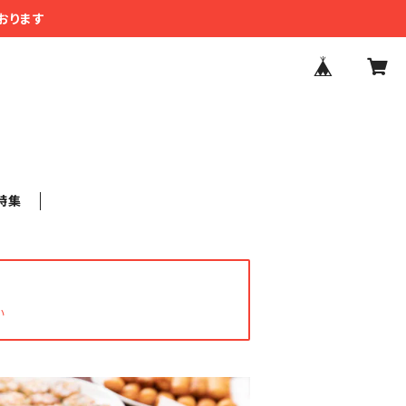
おります
特集
い