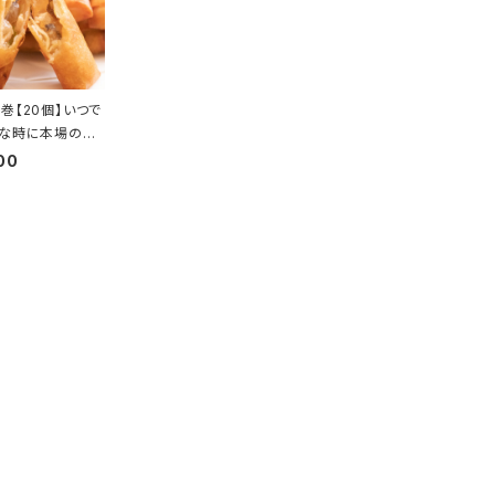
巻【20個】いつで
きな時に本場の中
を！
00