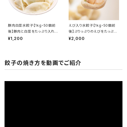
豚肉白菜水餃子【1kg・50個前
えび入り水餃子【1kg・50個前
後】豚肉と白菜をたっぷり入れま
後】ぷりっぷりのえびをたっぷり
した！
詰めました！
¥1,200
¥2,000
餃子の焼き方を動画でご紹介