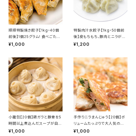
順順特製焼き餃子【1kg・40個
特製肉汁水餃子【1kg・50個前
前後】1個25グラム! 食べごたえ
後】皮もちもち、豚肉とニラがた
たっぷり!
っぷり！
¥1,000
¥1,200
小籠包【20個】鶏ガラと豚骨を5
手作りニラまんじゅう【20個】ボ
時間以上煮込んだスープが自
リュームたっぷりで大人気の商
慢！
品です！
¥1,000
¥1,000