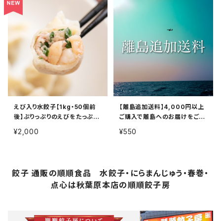
えび入り水餃子【1kg・50個前
【離島追加送料】4,000円以上
後】ぷりっぷりのえびをたっぷり
ご購入で離島へのお届けをご希
詰めました！
望のお客様
¥2,000
¥550
餃子 通販の順順食品 水餃子・にらまんじゅう・春巻・
点心は秋葉原本店の順順餃子房