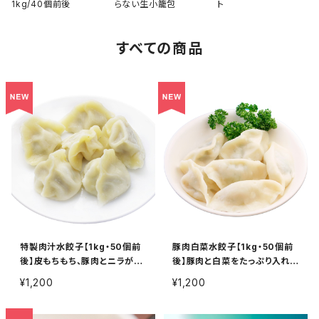
1kg/40個前後
らない生小籠包
ト
すべての商品
特製肉汁水餃子【1kg・50個前
豚肉白菜水餃子【1kg・50個前
後】皮もちもち、豚肉とニラがた
後】豚肉と白菜をたっぷり入れま
っぷり！
した！
¥1,200
¥1,200