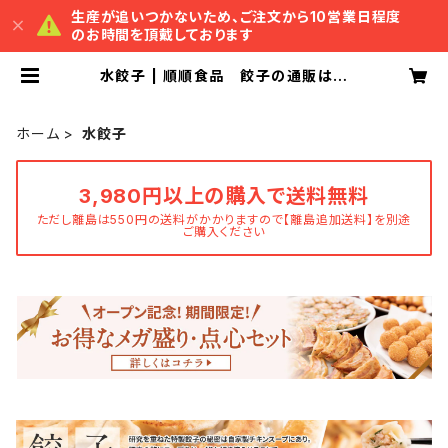
生産が追いつかないため、ご注文から10営業日程度
のお時間を頂戴しております
水餃子 | 順順食品 餃子の通販は秋
葉原本店の本格中華料理の順順餃子
房へ
ホーム
水餃子
3,980円以上の購入で送料無料
ただし離島は550円の送料がかかりますので【離島追加送料】を別途
ご購入ください